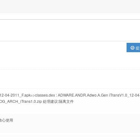
提
1_F.apk=>classes.dex : ADWARE.ANDR.Adwo.A.Gen iTransV1.0_12-04
LOG_ARCH_iTrans1.0.zip 处理建议:隔离文件
放心使用