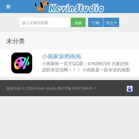
订阅
关注
Kevin Studio
未分类
小画家涂鸦画画
小画家唯一官方QQ群：676289726 大家赶快
进群来交流啊！！！ 小画家是一款专业的画图
软件。您可以借助它实现手机画画、照片编
辑、涂鸦、插画、漫画、素描、临摹等创作。
老牌画图软件重磅升级，提供专业的多图层做
版权所有 © 2026
Kevin Studio
鲁ICP备14007566号-1
图、多种画笔可选、多种几何图形、照片...